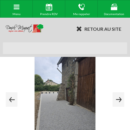
Menu
Prendre RDV
Me rappeler
Documentation
RETOUR AU SITE