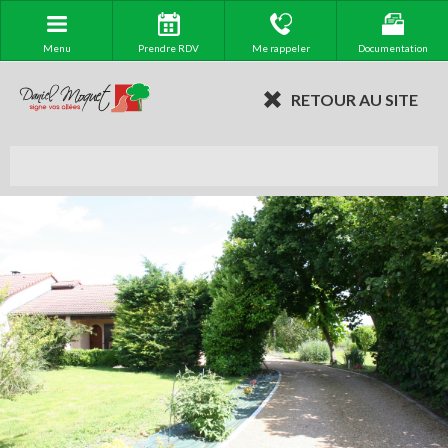
Menu
Prendre RDV
Me rappeler
Documentation
RETOUR AU SITE