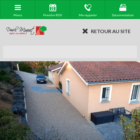
Menu
Prendre RDV
Me rappeler
Documentation
RETOUR AU SITE