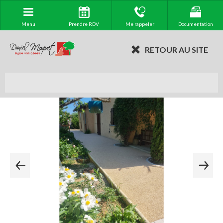
Menu
Prendre RDV
Me rappeler
Documentation
RETOUR AU SITE