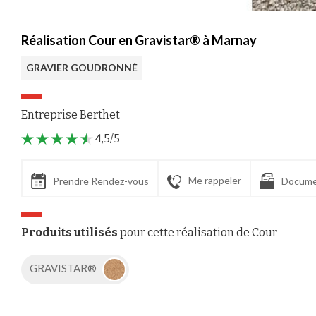
Réalisation Cour en Gravistar® à Marnay
GRAVIER GOUDRONNÉ
Entreprise Berthet
4,5/5
Me rappeler
Prendre Rendez-vous
Docume
Produits utilisés
pour cette réalisation de Cour
GRAVISTAR®
Axeptio consent
Plateforme de Gestion du Consentement : Personnalisez vos Options