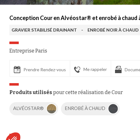
Conception Cour en Alvéostar® et enrobé à chaud à
GRAVIER STABILISÉ DRAINANT
-
ENROBÉ NOIR À CHAUD
Entreprise Paris
Me rappeler
Prendre Rendez-vous
Docume
Produits utilisés
pour cette réalisation de Cour
ALVÉOSTAR®
ENROBÉ À CHAUD
Axeptio consent
Plateforme de Gestion du Consentement : Personnalisez vos Options
Notre plateforme vous permet d'adapter et de gérer vos paramètres de confident