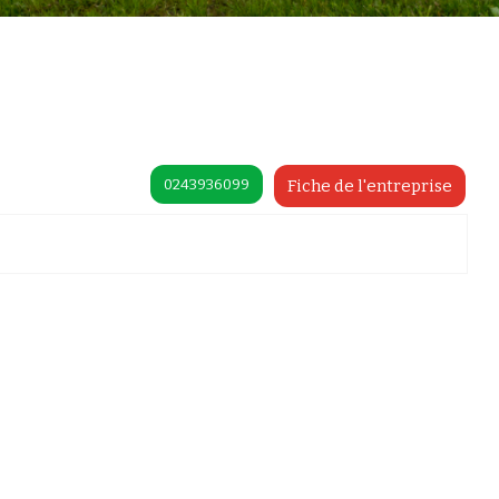
0243936099
Fiche de l'entreprise
préférences pour contrôler la manière dont vos informations sont manipulées.