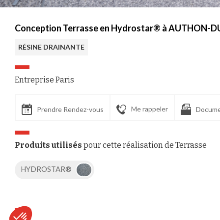
Conception Terrasse en Hydrostar® à AUTHON-DU
RÉSINE DRAINANTE
Entreprise Paris
Me rappeler
Prendre Rendez-vous
Docume
Produits utilisés
pour cette réalisation de Terrasse
HYDROSTAR®
Axeptio consent
Plateforme de Gestion du Consentement : Personnalisez vos Options
Notre plateforme vous permet d'adapter et de gérer vos paramètres de confident