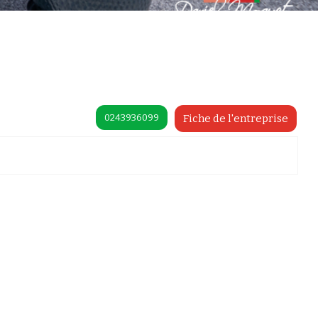
0243936099
Fiche de l'entreprise
préférences pour contrôler la manière dont vos informations sont manipulées.