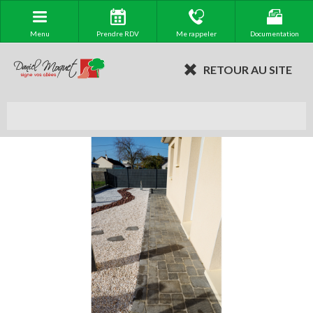
Menu
Prendre RDV
Me rappeler
Documentation
RETOUR AU SITE