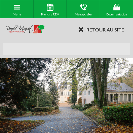
Menu
Prendre RDV
Me rappeler
Documentation
RETOUR AU SITE