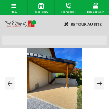
Menu
Prendre RDV
Me rappeler
Documentation
RETOUR AU SITE