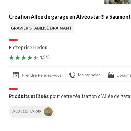
Création Allée de garage en Alvéostar® à Saumont
GRAVIER STABILISÉ DRAINANT
Entreprise Hedou
4,5/5
Me rappeler
Prendre Rendez-vous
Docume
Produits utilisés
pour cette réalisation d'Allée de gar
ALVÉOSTAR®
Axeptio consent
Plateforme de Gestion du Consentement : Personnalisez vos Options