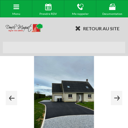
Menu
Prendre RDV
Me rappeler
Documentation
RETOUR AU SITE