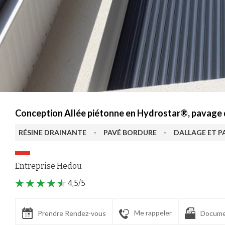
Conception Allée piétonne en Hydrostar®, pavage d
RÉSINE DRAINANTE
-
PAVÉ BORDURE
-
DALLAGE ET P
Entreprise Hedou
4,5/5
Me rappeler
Prendre Rendez-vous
Docume