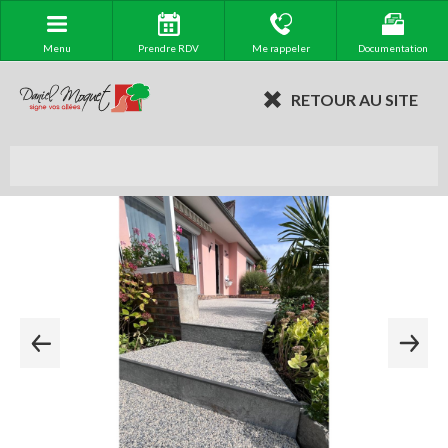
Menu
Prendre RDV
Me rappeler
Documentation
RETOUR AU SITE