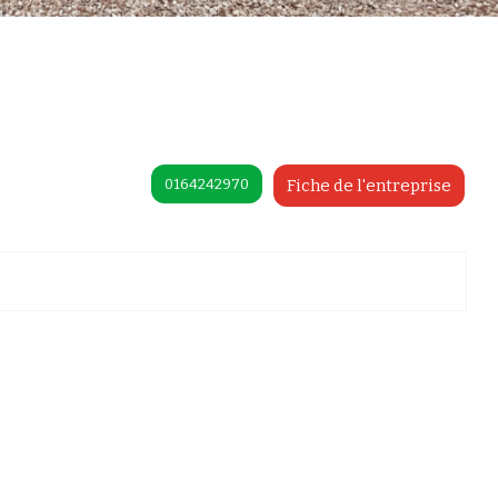
0164242970
Fiche de l'entreprise