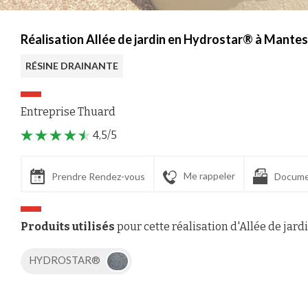
Réalisation Allée de jardin en Hydrostar® à Mantes
RÉSINE DRAINANTE
Entreprise Thuard
4,5/5
Me rappeler
Prendre Rendez-vous
Docume
Produits utilisés
pour cette réalisation d'Allée de jard
HYDROSTAR®
Axeptio consent
Plateforme de Gestion du Consentement : Personnalisez vos Options