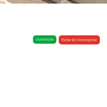
0130956168
Fiche de l'entreprise