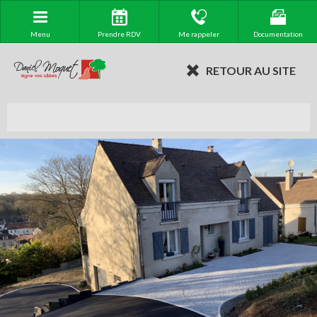
Menu
Prendre RDV
Me rappeler
Documentation
RETOUR AU SITE