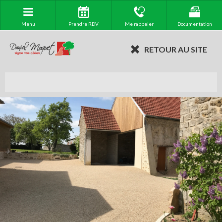
Menu
Prendre RDV
Me rappeler
Documentation
RETOUR AU SITE