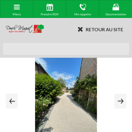
Menu
Prendre RDV
Me rappeler
Documentation
RETOUR AU SITE