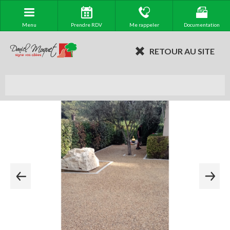
Menu
Prendre RDV
Me rappeler
Documentation
RETOUR AU SITE