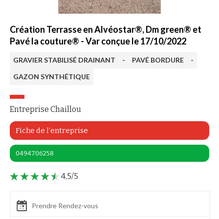
Création Terrasse en Alvéostar®, Dm green® et
Pavé la couture® - Var conçue le 17/10/2022
GRAVIER STABILISÉ DRAINANT
-
PAVÉ BORDURE
-
GAZON SYNTHÉTIQUE
Entreprise Chaillou
Fiche de l'entreprise
0494706258
4,5/5
Prendre Rendez-vous