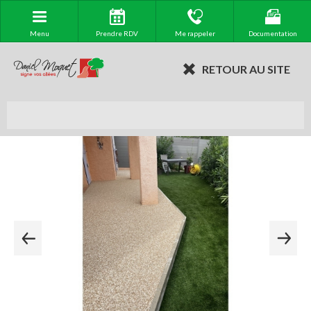
Menu
Prendre RDV
Me rappeler
Documentation
RETOUR AU SITE