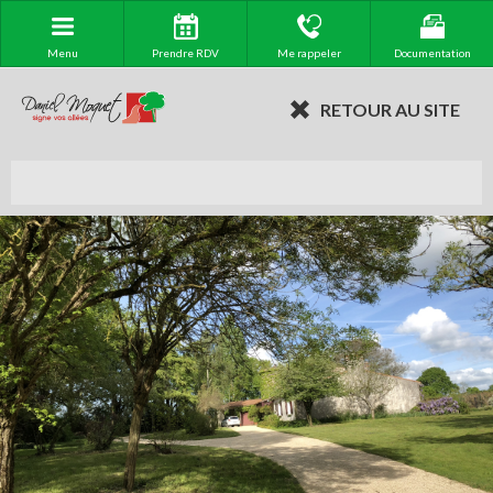
Menu
Prendre RDV
Me rappeler
Documentation
RETOUR AU SITE