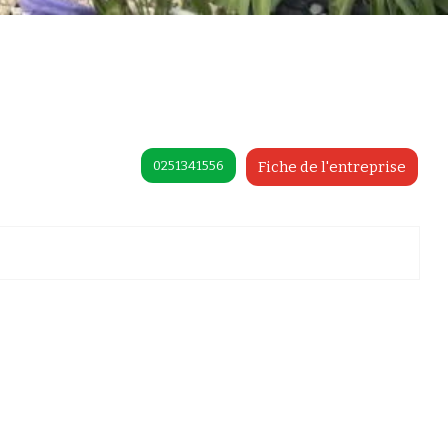
0251341556
Fiche de l'entreprise