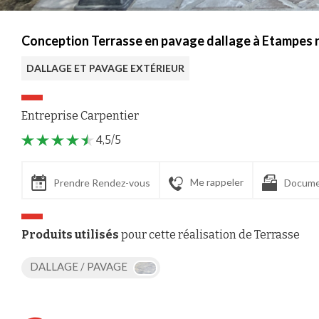
Conception Terrasse en pavage dallage à Etampes r
DALLAGE ET PAVAGE EXTÉRIEUR
Entreprise Carpentier
4,5/5
Me rappeler
Prendre Rendez-vous
Docume
Produits utilisés
pour cette réalisation de Terrasse
DALLAGE / PAVAGE
Axeptio consent
Plateforme de Gestion du Consentement : Personnalisez vos Options