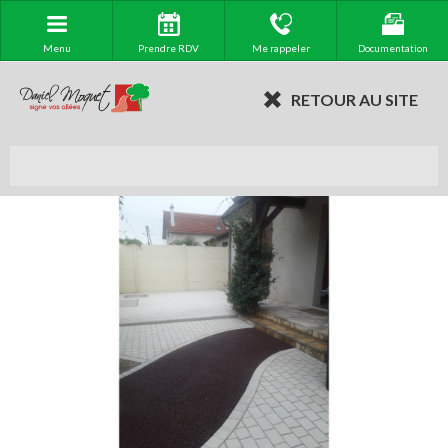
Menu
Prendre RDV
Me rappeler
Documentation
RETOUR AU SITE