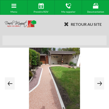
Menu
Prendre RDV
Me rappeler
Documentation
RETOUR AU SITE