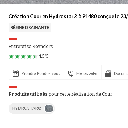
Création Cour en Hydrostar® à 91480 conçue le 23
RÉSINE DRAINANTE
Entreprise Reynders
4,5/5
Me rappeler
Prendre Rendez-vous
Docume
Produits utilisés
pour cette réalisation de Cour
HYDROSTAR®
Axeptio consent
Plateforme de Gestion du Consentement : Personnalisez vos Options