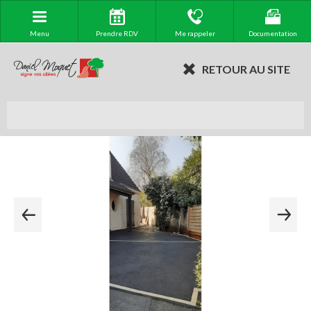
Menu
Prendre RDV
Me rappeler
Documentation
RETOUR AU SITE
Création Entrée de maison en enrobé à chaud à