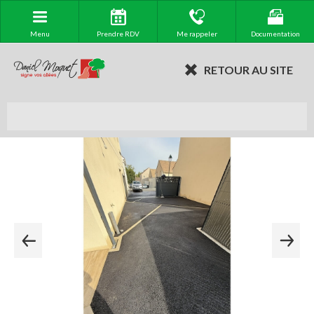
Menu
Prendre RDV
Me rappeler
Documentation
RETOUR AU SITE