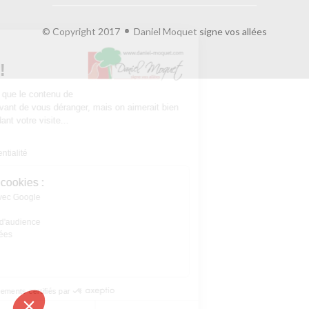
© Copyright 2017
Daniel Moquet signe vos allées
Salut c'est nous...
les Cookies !
On a attendu d'être sûrs que le contenu de
ce site vous intéresse avant de vous déranger, mais on aimerait bien
vous accompagner pendant votre visite...
C'est OK pour vous ?
Lire la politique de confidentialité
À quoi servent ces cookies :
Partage de données avec Google
Cookies fonctionnels
Statistiques et mesure d'audience
Annonces personnalisées
Expérience et relation
Relation client
Consentements certifiés par