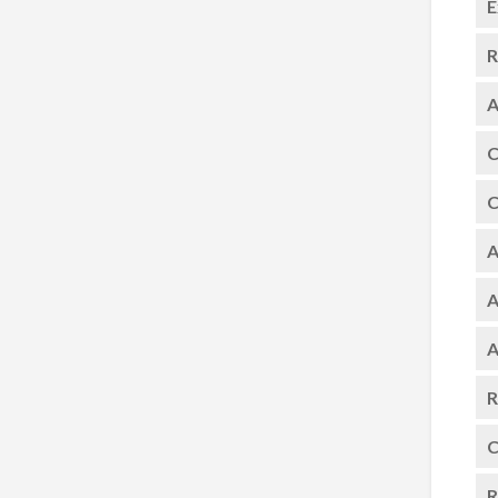
E
R
A
C
C
A
A
A
R
C
R