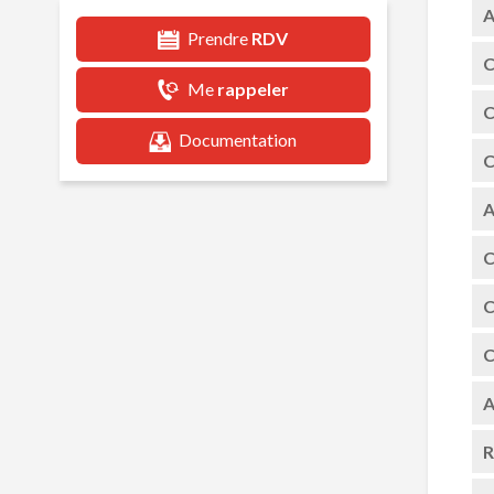
A
Prendre
RDV
C
Me
rappeler
C
Documentation
C
A
C
C
C
A
R