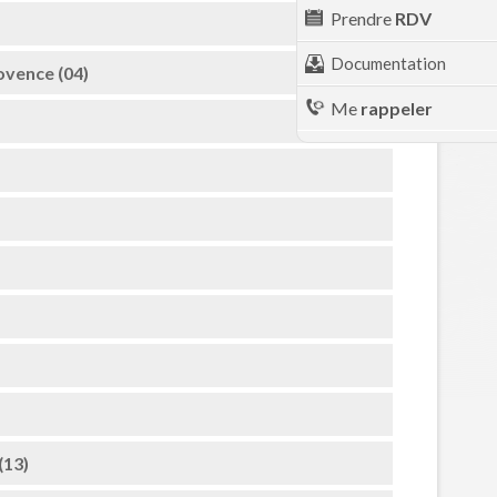
Prendre
RDV
Documentation
ovence (04)
Me
rappeler
(13)