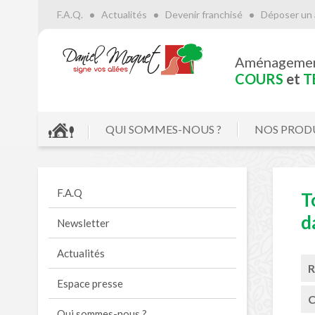
F.A.Q.
Actualités
Devenir franchisé
Déposer un 
Aménageme
COURS
et
T
QUI SOMMES-NOUS ?
NOS PROD
F.A.Q
T
d
Newsletter
Actualités
R
Espace presse
C
Qui sommes-nous ?