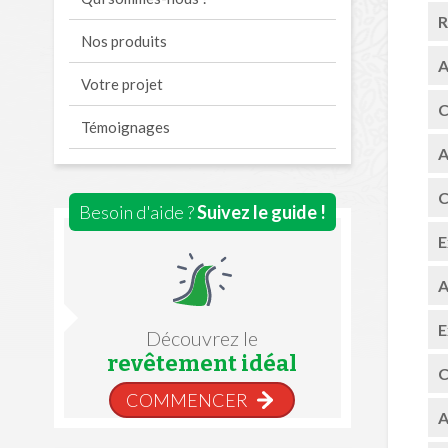
R
Nos produits
A
Votre projet
C
Témoignages
A
C
Besoin d'aide ?
Suivez le guide !
E
A
E
Découvrez le
revêtement idéal
C
COMMENCER
A