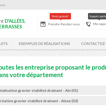
avis
Devis gratuit!
Rappel rapid
nt
D'ALLÉES
,
Me rapp
Prendre Rendez-vous
ERRASSES
UITS
EXEMPLES DE RÉALISATIONS
CONTACTEZ
outes les entreprise proposant le produ
ans votre département
éalisation gravier stabilisé drainant - Ain (01)
réation gravier stabilisé drainant - Aisne (02)