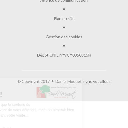
Agence de communication
Plan du site
Gestion des cookies
Dépôt CNIL N°VCY0350815H
© Copyright 2017
Daniel Moquet signe vos allées
Salut c'est nous...
les Cookies !
On a attendu d'être sûrs que le contenu de
ce site vous intéresse avant de vous déranger, mais on aimerait bien
vous accompagner pendant votre visite...
C'est OK pour vous ?