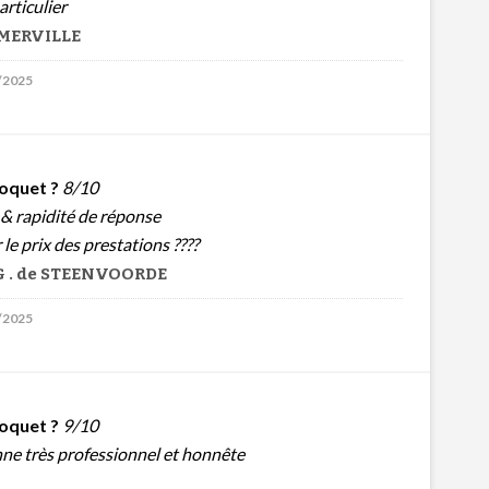
articulier
 MERVILLE
2/2025
oquet ?
8/10
& rapidité de réponse
le prix des prestations ????
G . de STEENVOORDE
2/2025
oquet ?
9/10
ne très professionnel et honnête