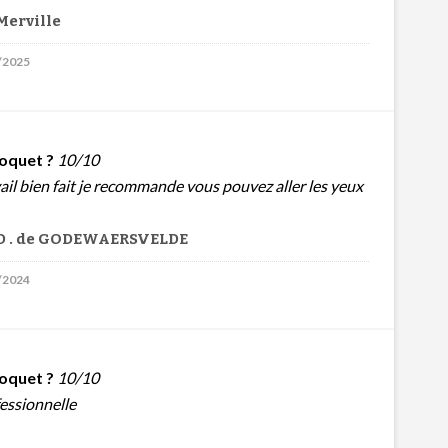
Merville
2/2025
oquet ?
10/10
avail bien fait je recommande vous pouvez aller les yeux
D . de GODEWAERSVELDE
0/2024
oquet ?
10/10
fessionnelle