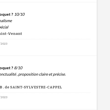
oquet ?
10/10
nalisme
pécial
Saint-Venant
5/2023
oquet ?
8/10
nctualité , proposition claire et précise.
B . de SAINT-SYLVESTRE-CAPPEL
2/2023