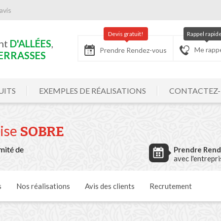
avis
Devis gratuit!
Rappel rapid
nt
D'ALLÉES
,
Me rapp
Prendre Rendez-vous
ERRASSES
UITS
EXEMPLES DE RÉALISATIONS
CONTACTEZ
rise
SOBRE
mité de
Prendre Ren
avec l'entrepr
s
Nos
réalisations
Avis
des clients
Recrutement