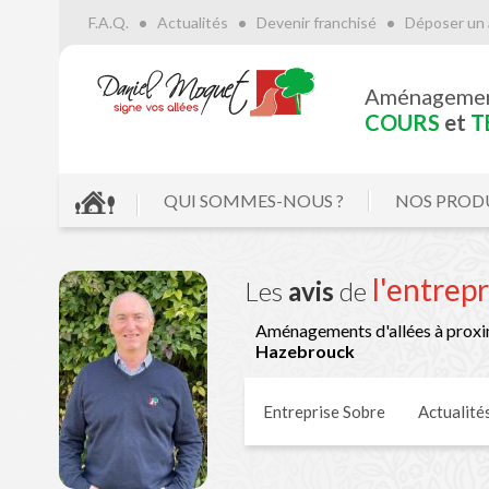
F.A.Q.
Actualités
Devenir franchisé
Déposer un 
Aménageme
COURS
et
T
QUI SOMMES-NOUS ?
NOS PROD
l'entrep
Les
avis
de
Aménagements d'allées à proxi
Hazebrouck
Entreprise Sobre
Actualité