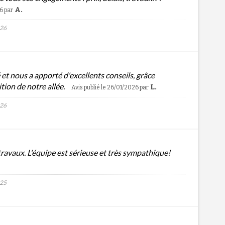
A.
26
par
026
é et nous a apporté d'excellents conseils, grâce
tion de notre allée.
L.
Avis publié le 26/01/2026
par
026
travaux. L'équipe est sérieuse et très sympathique!
025