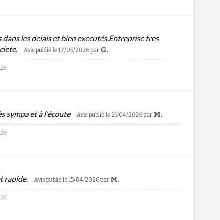
dans les delais et bien executés.Entreprise tres
ciete.
G.
Avis publié le 17/05/2026
par
026
ès sympa et à l'écoute
M.
Avis publié le 21/04/2026
par
026
t rapide.
M.
Avis publié le 15/04/2026
par
026