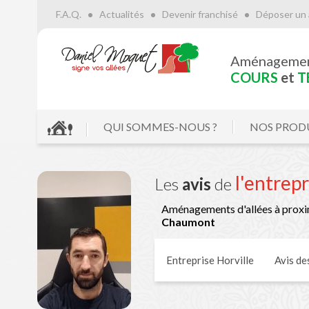
F.A.Q.
Actualités
Devenir franchisé
Déposer un 
Aménageme
COURS
et
T
QUI SOMMES-NOUS ?
NOS PROD
l'entrep
Les
avis
de
Aménagements d'allées à proxi
Chaumont
Entreprise Horville
Avis
des