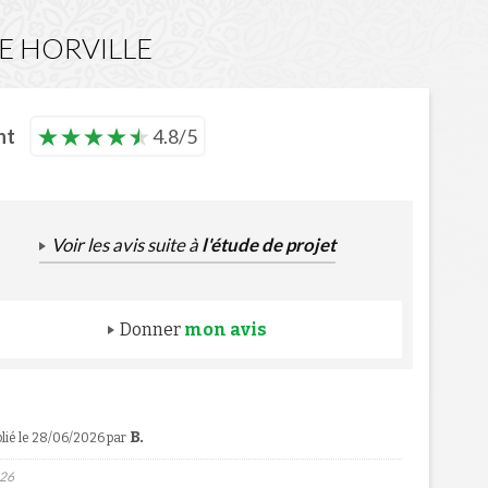
SE HORVILLE
nt
4.8/5
Voir les avis suite à
l'étude de projet
Donner
mon avis
B.
blié le 28/06/2026
par
026