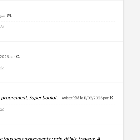
M.
par
026
C.
4/2026
par
026
t proprement. Super boulot.
K.
Avis publié le 11/02/2026
par
026
e tous ses engagements : prix, délais, travaux. A