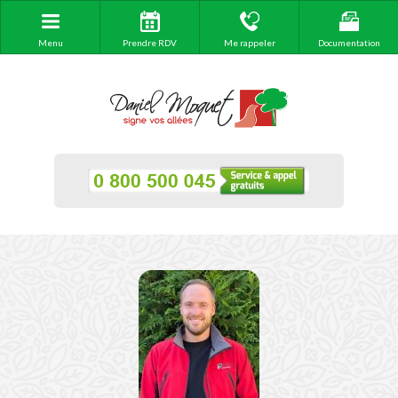
Menu
Prendre RDV
Me rappeler
Documentation