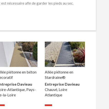
est nécessaire afin de garder les pieds au sec.
llée piétonne en béton
Allée piétonne en
ecoratif
Stardraine®
ntreprise Davieau
Entreprise Davieau
oire-Atlantique, Pays-
Chauvé, Loire
e-la-Loire
Atlantique