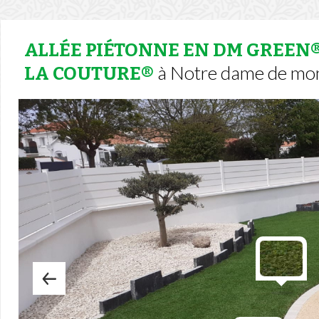
ALLÉE PIÉTONNE EN DM GREEN®
à Notre dame de mont
LA COUTURE®