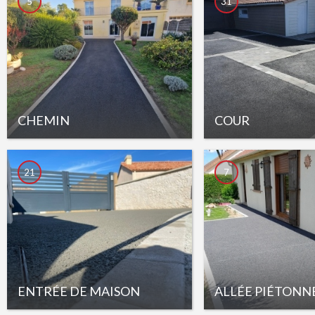
5
31
CHEMIN
COUR
21
7
ENTRÉE DE MAISON
ALLÉE PIÉTONN