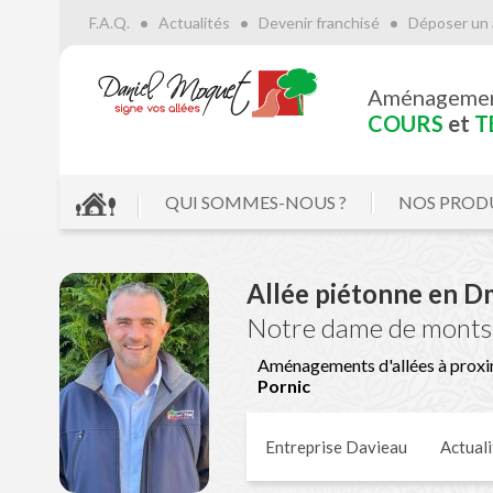
F.A.Q.
Actualités
Devenir franchisé
Déposer un 
Aménageme
COURS
et
T
QUI SOMMES-NOUS ?
NOS PROD
Allée piétonne en D
Notre dame de monts
Aménagements d'allées à proxi
Pornic
Entreprise Davieau
Actuali