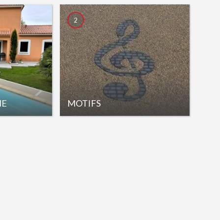
2
NE
MOTIFS