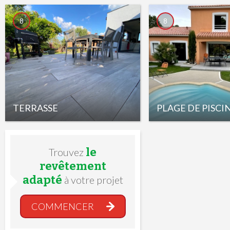
8
8
TERRASSE
PLAGE DE PISCI
le
Trouvez
revêtement
adapté
à votre projet
COMMENCER