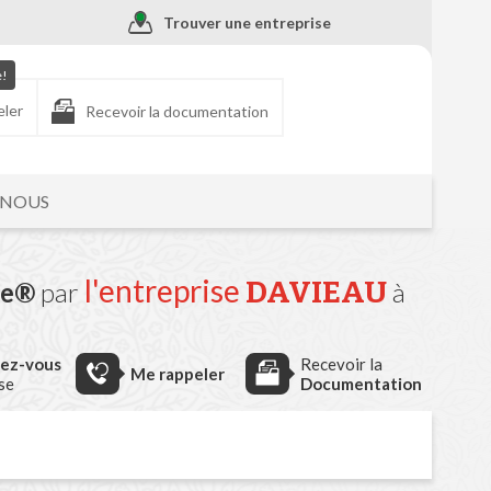
Trouver une entreprise
e!
eler
Recevoir la documentation
-NOUS
l'entreprise
DAVIEAU
re®
par
à
dez-vous
Recevoir la
Me rappeler
ise
Documentation