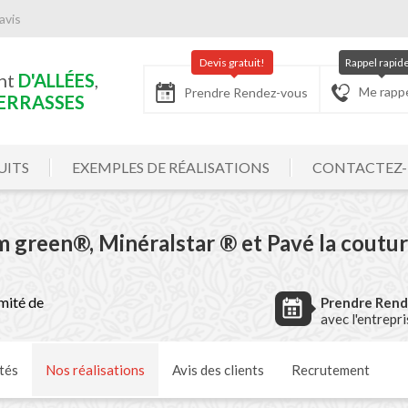
avis
Devis gratuit!
Rappel rapid
nt
D'ALLÉES
,
Me rapp
Prendre Rendez-vous
ERRASSES
UITS
EXEMPLES DE RÉALISATIONS
CONTACTEZ
m green®, Minéralstar ® et Pavé la coutu
mité de
Prendre Ren
avec l'entrepr
tés
Nos
réalisations
Avis
des clients
Recrutement