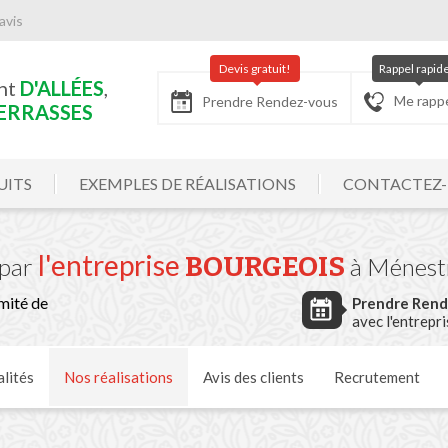
avis
Devis gratuit!
Rappel rapid
nt
D'ALLÉES
,
Me rapp
Prendre Rendez-vous
ERRASSES
UITS
EXEMPLES DE RÉALISATIONS
CONTACTEZ
l'entreprise
BOURGEOIS
par
à Ménestr
mité de
Prendre Ren
avec l'entrepr
lités
Nos
réalisations
Avis
des clients
Recrutement