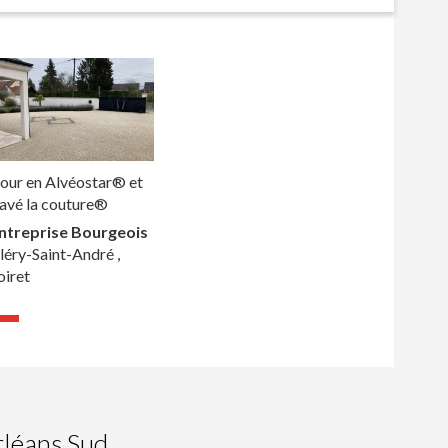
our en Alvéostar® et
avé la couture®
ntreprise Bourgeois
léry-Saint-André ,
oiret
rléans Sud