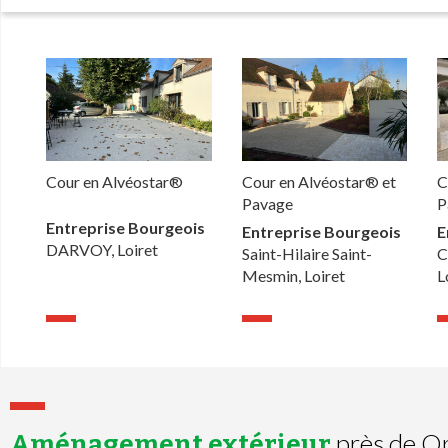
Cour en Alvéostar®
Cour en Alvéostar® et
C
Pavage
P
Entreprise Bourgeois
Entreprise Bourgeois
E
DARVOY, Loiret
Saint-Hilaire Saint-
C
Mesmin, Loiret
L
près de O
Aménagement extérieur