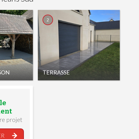
2
SON
TERRASSE
le
ent
re projet
ER