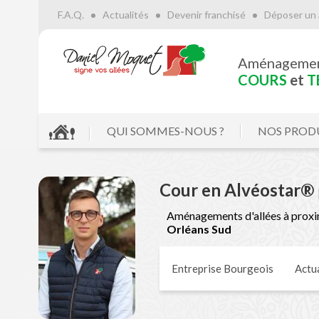
F.A.Q.
Actualités
Devenir franchisé
Déposer un 
Aménageme
COURS
et
T
QUI SOMMES-NOUS ?
NOS PROD
Cour en Alvéostar®
Aménagements d'allées à proxi
Orléans Sud
Entreprise Bourgeois
Actua