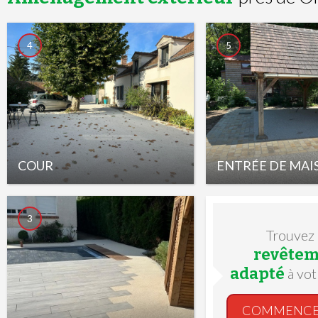
4
5
COUR
ENTRÉE DE MAI
3
Trouvez
revêtem
adapté
à vot
COMMENC