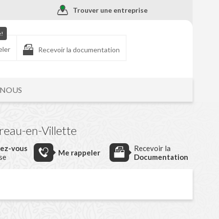
Trouver une entreprise
e!
eler
Recevoir la documentation
-NOUS
eau-en-Villette
dez-vous
Recevoir la
Me rappeler
ise
Documentation