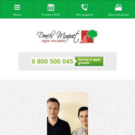
Menu
Prendre RDV
Me rappeler
Documentation