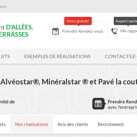
avis
Devis gratuit!
Rappel rapid
nt
D'ALLÉES
,
Me rapp
Prendre Rendez-vous
ERRASSES
UITS
EXEMPLES DE RÉALISATIONS
CONTACTEZ
 Alvéostar®, Minéralstar ® et Pavé la co
mité de
Prendre Ren
avec l'entrepr
tés
Nos
réalisations
Avis
des clients
Recrutement