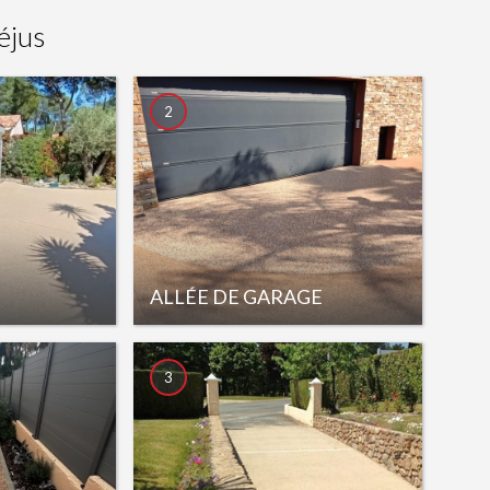
éjus
2
ALLÉE DE GARAGE
3