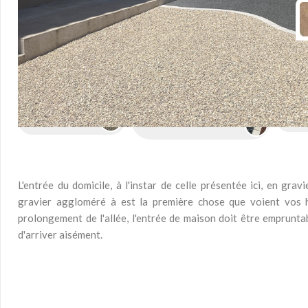
Produits utilisés
pour cette réalisation d'Entrée de ma
ALVÉOSTAR®
PAVÉ LA COUTURE®
MIN
L'entrée du domicile, à l'instar de celle présentée ici, en gra
gravier aggloméré à est la première chose que voient vos hô
prolongement de l'allée, l'entrée de maison doit être empruntab
d'arriver aisément.