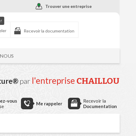
Trouver une entreprise
e!
eler
Recevoir la documentation
-NOUS
l'entreprise
CHAILLOU
uture®
par
dez-vous
Recevoir la
Me rappeler
ise
Documentation