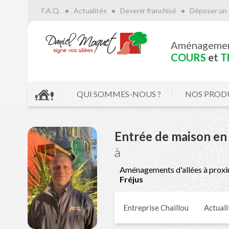
F.A.Q.
Actualités
Devenir franchisé
Déposer un 
Aménageme
COURS
et
T
QUI SOMMES-NOUS ?
NOS PROD
Entrée de maison en
à
Aménagements d'allées à proxi
Fréjus
Entreprise Chaillou
Actuali