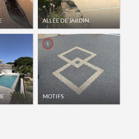
E
ALLÉE DE JARDIN
1
NE
MOTIFS