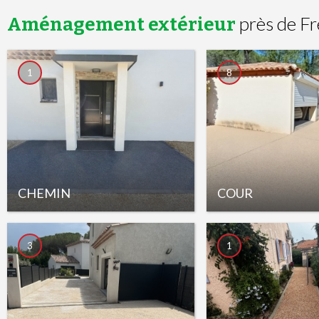
près de Fr
Aménagement extérieur
1
8
CHEMIN
COUR
3
1