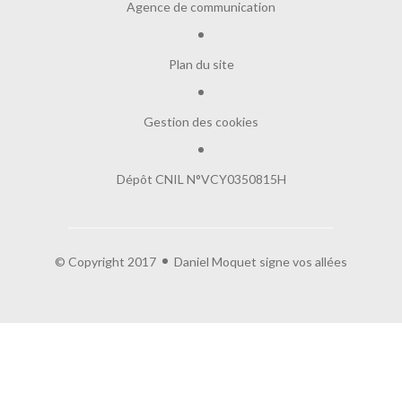
Agence de communication
Plan du site
Gestion des cookies
Dépôt CNIL N°VCY0350815H
Salut c'est nous...
les Cookies !
On a attendu d'être sûrs que le contenu de ce site vous intéresse
© Copyright 2017
Daniel Moquet signe vos allées
avant de vous déranger, mais on aimerait bien vous accompagner
pendant votre visite...
C'est OK pour vous ?
Lire la politique de confidentialité
À quoi servent ces cookies :
Partage de données avec Google