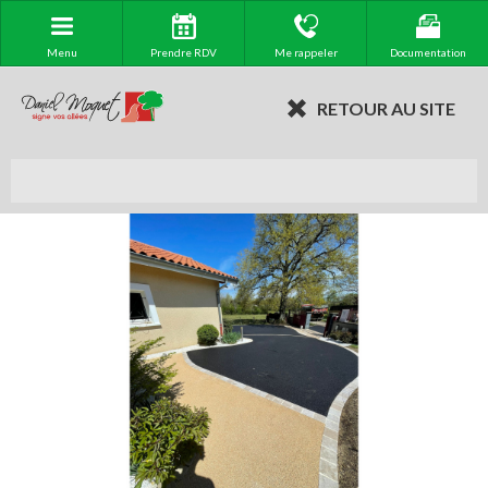
Menu
Prendre RDV
Me rappeler
Documentation
RETOUR AU SITE