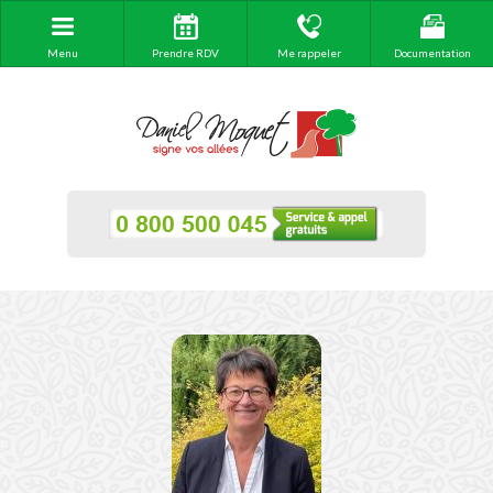
Menu
Prendre RDV
Me rappeler
Documentation