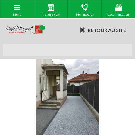
Menu
Prendre RDV
Me rappeler
Documentation
RETOUR AU SITE