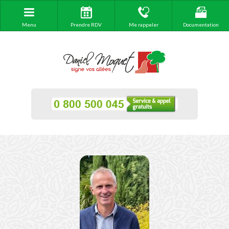
Menu
Prendre RDV
Me rappeler
Documentation