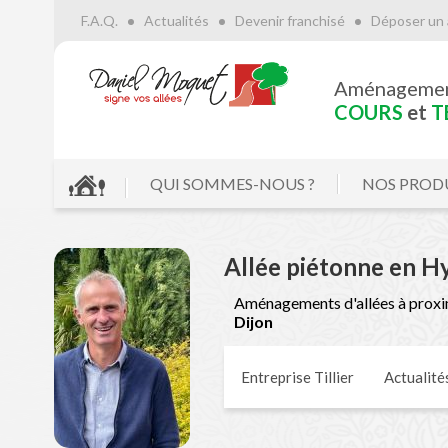
F.A.Q.
Actualités
Devenir franchisé
Déposer un 
Aménageme
COURS
et
T
QUI SOMMES-NOUS ?
NOS PROD
Allée piétonne en H
Aménagements d'allées à proxi
Dijon
Entreprise Tillier
Actualité