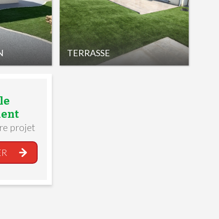
N
TERRASSE
le
ent
re projet
ER