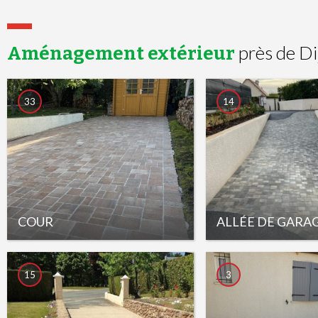
près de Di
Aménagement extérieur
33
14
COUR
ALLÉE DE GARA
15
3