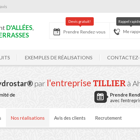
avis
Devis gratuit!
Rappel rapid
nt
D'ALLÉES
,
Me rapp
Prendre Rendez-vous
ERRASSES
UITS
EXEMPLES DE RÉALISATIONS
CONTACTEZ
l'entreprise
TILLIER
ydrostar®
par
à A
mité de
Prendre Ren
avec l'entrepr
s
Nos
réalisations
Avis
des clients
Recrutement