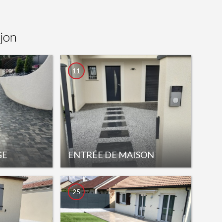
jon
11
GE
ENTRÉE DE MAISON
25