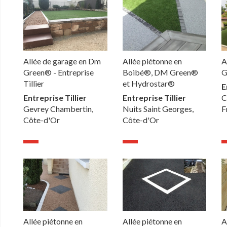
Allée de garage en Dm
Allée piétonne en
A
Green® - Entreprise
Boibé®, DM Green®
G
Tillier
et Hydrostar®
E
Entreprise Tillier
Entreprise Tillier
C
Gevrey Chambertin,
Nuits Saint Georges,
F
Côte-d'Or
Côte-d'Or
Allée piétonne en
Allée piétonne en
A