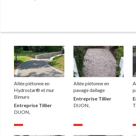
Allée piétonne en
Allée piétonne en
A
Hydrostar® et mur
pavage dallage
p
Bimuro
Entreprise Tillier
E
Entreprise Tillier
DIJON,
T
DIJON,