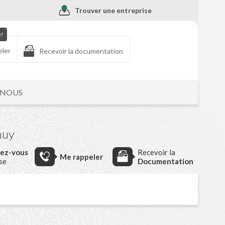
Trouver une entreprise
e!
eler
Recevoir la documentation
-NOUS
huy
dez-vous
Recevoir la
Me rappeler
ise
Documentation