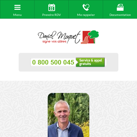
Menu
Prendre RDV
Me rappeler
Documentation