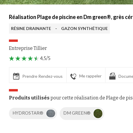
Réalisation Plage de piscine en Dm green®, grès c
RÉSINE DRAINANTE
-
GAZON SYNTHÉTIQUE
Entreprise Tillier
4,5/5
Me rappeler
Prendre Rendez-vous
Docume
Produits utilisés
pour cette réalisation de Plage de pi
HYDROSTAR®
DM GREEN®
Axeptio consent
Plateforme de Gestion du Consentement : Personnalisez vos Options