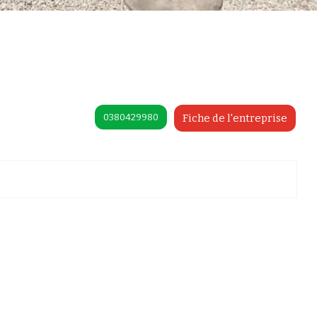
0380429980
Fiche de l'entreprise