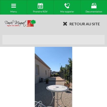
Menu
Prendre RDV
Me rappeler
Documentation
RETOUR AU SITE