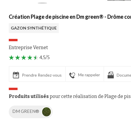
Création Plage de piscine en Dm green® - Drôme co
GAZON SYNTHÉTIQUE
Entreprise Vernet
4,5/5
Me rappeler
Prendre Rendez-vous
Docume
Produits utilisés
pour cette réalisation de Plage de pi
DM GREEN®
Axeptio consent
Plateforme de Gestion du Consentement : Personnalisez vos Options