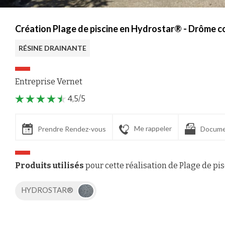
Création Plage de piscine en Hydrostar® - Drôme c
RÉSINE DRAINANTE
Entreprise Vernet
4,5/5
Me rappeler
Prendre Rendez-vous
Docume
Produits utilisés
pour cette réalisation de Plage de pi
HYDROSTAR®
Axeptio consent
Plateforme de Gestion du Consentement : Personnalisez vos Options